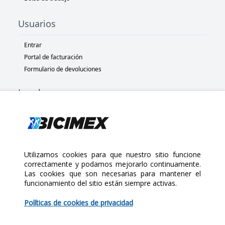
Usuarios
Entrar
Portal de facturación
Formulario de devoluciones
Legal
Términos y condiciones
Políticas de privacidad
Políticas de Cookies
Políticas de devolución
Utilizamos cookies para que nuestro sitio funcione
correctamente y podamos mejorarlo continuamente.
Las cookies que son necesarias para mantener el
Copyright 2025 Bicimex®. All rights reserved. Today is Sábado,
funcionamiento del sitio están siempre activas.
Agosto 8, 2026
$100.00
Políticas de cookies de privacidad
Cantidad: