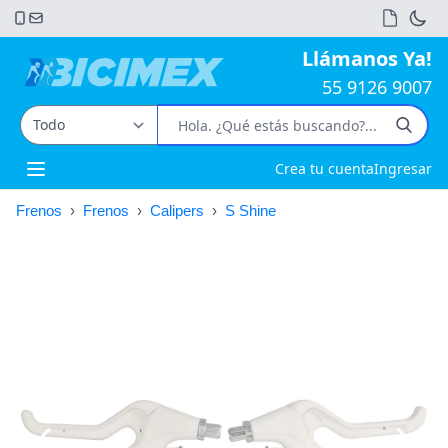
Llámanos Ya!
55 9126 9007
Crea tu cuenta
Ingresar
Open main menu
Frenos
›
Frenos
›
Calipers
›
S Shine