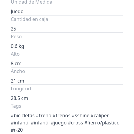
Unidad de Medida
Juego
Cantidad en caja
25
Peso
0.6 kg
Alto
8 cm
Ancho
21 cm
Longitud
28.5 cm
Tags
#bicicletas #freno #frenos #sshine #caliper
#infantil #infantil #juego #cross #fierro/plastico
#r-20