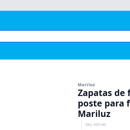
Mariluz
Zapatas de f
poste para f
Mariluz
SKU: 055140