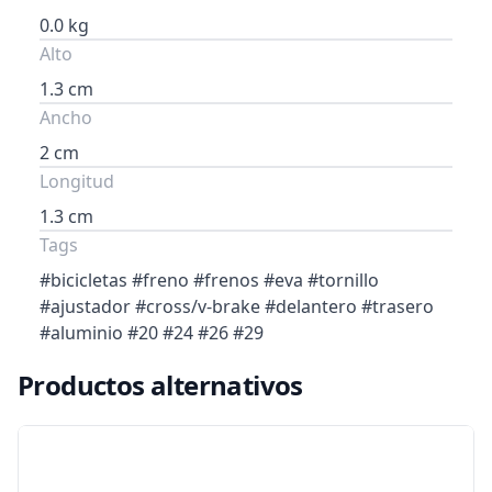
0.0 kg
Alto
1.3 cm
Ancho
2 cm
Longitud
1.3 cm
Tags
#bicicletas #freno #frenos #eva #tornillo
#ajustador #cross/v-brake #delantero #trasero
#aluminio #20 #24 #26 #29
Productos alternativos