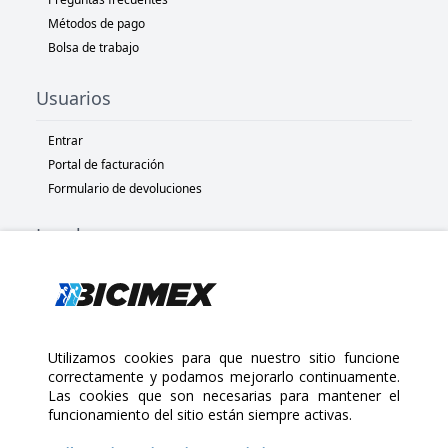
Métodos de pago
Bolsa de trabajo
Usuarios
Entrar
Portal de facturación
Formulario de devoluciones
Legal
Términos y condiciones
Políticas de privacidad
Políticas de Cookies
Políticas de devolución
Utilizamos cookies para que nuestro sitio funcione
correctamente y podamos mejorarlo continuamente.
Las cookies que son necesarias para mantener el
Copyright 2025 Bicimex®. All rights reserved. Today is Jueves,
funcionamiento del sitio están siempre activas.
$5.00
Agosto 6, 2026