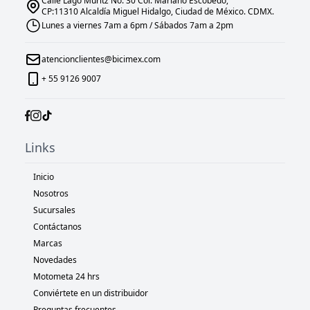
Calle Lago Müritz No. 30 Col. Mariano Escobedo,
CP:11310 Alcaldía Miguel Hidalgo, Ciudad de México. CDMX.
Lunes a viernes 7am a 6pm / Sábados 7am a 2pm
atencionclientes@bicimex.com
+ 55 9126 9007
Links
Inicio
Nosotros
Sucursales
Contáctanos
Marcas
Novedades
Motometa 24 hrs
Conviértete en un distribuidor
Preguntas frecuentes