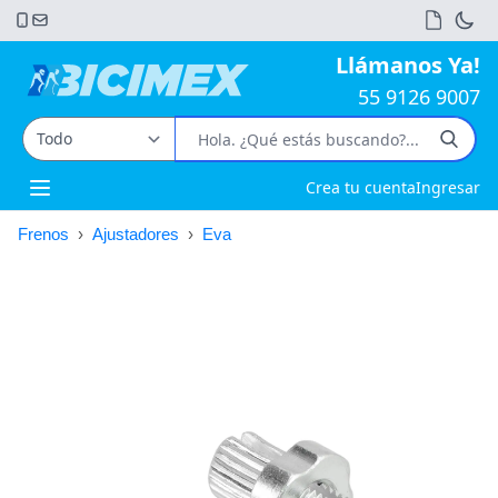
Llámanos Ya!
55 9126 9007
Crea tu cuenta
Ingresar
Open main menu
Frenos
›
Ajustadores
›
Eva