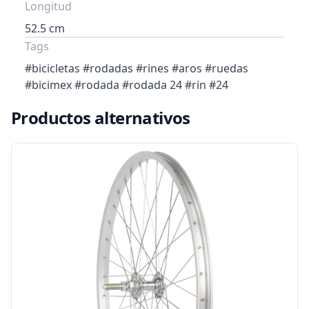
Longitud
52.5 cm
Tags
#bicicletas #rodadas #rines #aros #ruedas
#bicimex #rodada #rodada 24 #rin #24
Productos alternativos