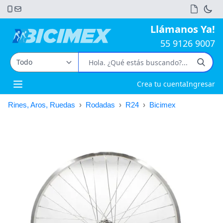
Llámanos Ya!
55 9126 9007
Crea tu cuenta
Ingresar
Open main menu
Rines, Aros, Ruedas
›
Rodadas
›
R24
›
Bicimex