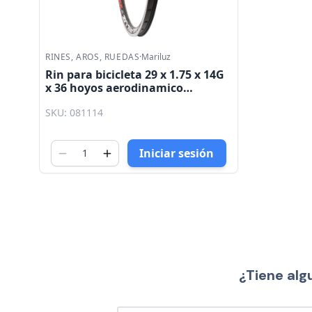
RINES, AROS, RUEDAS
·
Mariluz
Rin para bicicleta 29 x 1.75 x 14G
x 36 hoyos aerodinamico
aluminio anodizado 600gr negro
SKU: 081114
Mariluz
Iniciar sesión
¿Tiene alg