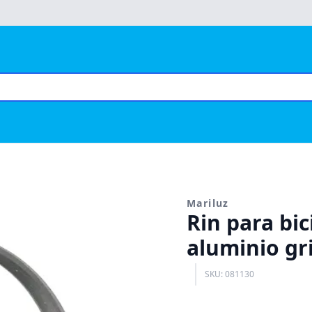
Mariluz
Rin para bic
aluminio gr
SKU: 081130