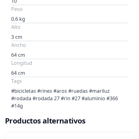
10
Peso
0.6 kg
Alto
3 cm
Ancho
64 cm
Longitud
64 cm
Tags
#bicicletas #rines #aros #ruedas #mariluz
#rodada #rodada 27 #rin #27 #aluminio #366
#14g
Productos alternativos