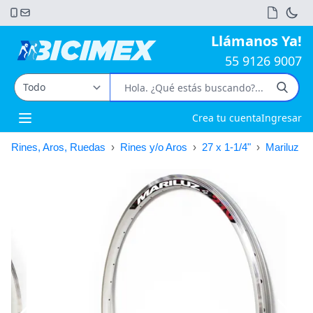
Llámanos Ya!
55 9126 9007
Crea tu cuenta
Ingresar
Open main menu
Rines, Aros, Ruedas
›
Rines y/o Aros
›
27 x 1-1/4"
›
Mariluz