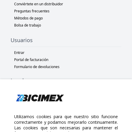
Conviértete en un distribuidor
Preguntas frecuentes
Métodos de pago
Bolsa de trabajo
Usuarios
Entrar
Portal de facturación
Formulario de devoluciones
Legal
Términos y condiciones
Políticas de privacidad
Políticas de Cookies
Políticas de devolución
Utilizamos cookies para que nuestro sitio funcione
correctamente y podamos mejorarlo continuamente.
Las cookies que son necesarias para mantener el
Copyright 2025 Bicimex®. All rights reserved. Today is Jueves,