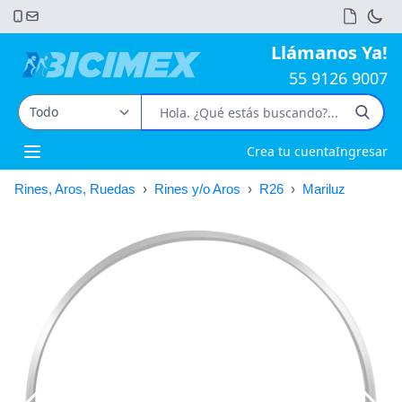
Llámanos Ya!
55 9126 9007
Crea tu cuenta
Ingresar
Open main menu
Rines, Aros, Ruedas
›
Rines y/o Aros
›
R26
›
Mariluz