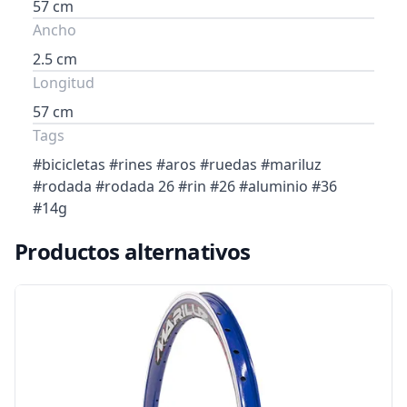
57 cm
Ancho
2.5 cm
Longitud
57 cm
Tags
#bicicletas #rines #aros #ruedas #mariluz
#rodada #rodada 26 #rin #26 #aluminio #36
#14g
Productos alternativos