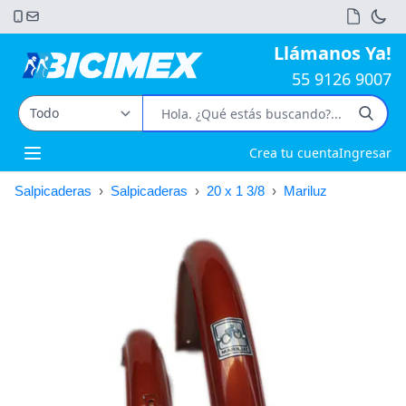
Llámanos Ya!
55 9126 9007
Crea tu cuenta
Ingresar
Open main menu
Salpicaderas
›
Salpicaderas
›
20 x 1 3/8
›
Mariluz