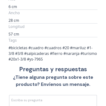
6 cm
Ancho
28 cm
Longitud
57 cm
Tags
#bicicletas #cuadro #cuadros #20 #mariluz #1-
3/8 #3/8 #salpicaderas #fierro #naranja #turismo
#20x1-3/8 #ys-7965
Preguntas y respuestas
¿Tiene alguna pregunta sobre este
producto? Envíenos un mensaje.