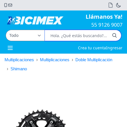
Llámanos Ya!
55 9126 9007
Crea tu cuenta
Ingresar
Open main menu
Multiplicaciones
›
Multiplicaciones
›
Doble Multiplicación
›
Shimano