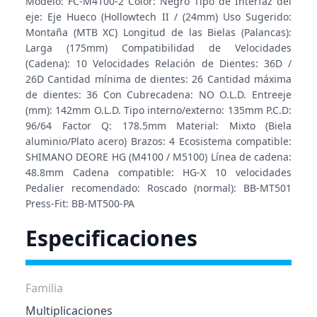
Modelo: FC-M4100-2 Color: Negro Tipo de Interfaz del
eje: Eje Hueco (Hollowtech II / (24mm) Uso Sugerido:
Montaña (MTB XC) Longitud de las Bielas (Palancas):
Larga (175mm) Compatibilidad de Velocidades
(Cadena): 10 Velocidades Relación de Dientes: 36D /
26D Cantidad mínima de dientes: 26 Cantidad máxima
de dientes: 36 Con Cubrecadena: NO O.L.D. Entreeje
(mm): 142mm O.L.D. Tipo interno/externo: 135mm P.C.D:
96/64 Factor Q: 178.5mm Material: Mixto (Biela
aluminio/Plato acero) Brazos: 4 Ecosistema compatible:
SHIMANO DEORE HG (M4100 / M5100) Línea de cadena:
48.8mm Cadena compatible: HG-X 10 velocidades
Pedalier recomendado: Roscado (normal): BB-MT501
Press-Fit: BB-MT500-PA
Especificaciones
Familia
Multiplicaciones