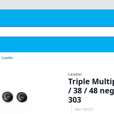
Leader
Leader
Triple Multi
/ 38 / 48 ne
303
SKU: 102127