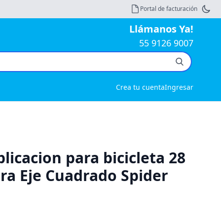
Portal de facturación
Llámanos Ya!
55 9126 9007
Crea tu cuenta
Ingresar
plicacion para bicicleta 28
gra Eje Cuadrado Spider