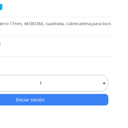
 fierro 17mm, 48/38/28d, cuadrada, cubrecadena,para bicis
s
Iniciar sesión