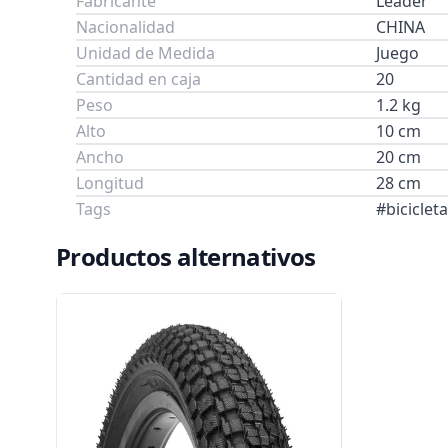
Fabricante
Leader
Nacionalidad
CHINA
Unidad de Medida
Juego
Cantidad en caja
20
Peso
1.2 kg
Alto
10 cm
Ancho
20 cm
Longitud
28 cm
Tags
#biciclet
Productos alternativos