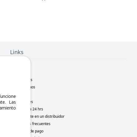
Links
Inicio
Nosotros
Sucursales
Contáctanos
Marcas
uncione
Novedades
te. Las
namiento
Motometa 24 hrs
Conviértete en un distribuidor
Preguntas frecuentes
Métodos de pago