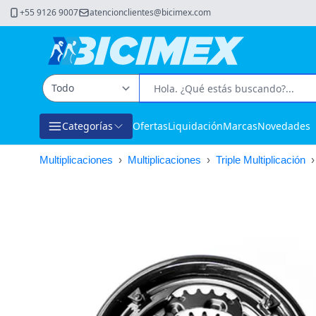
+55 9126 9007
atencionclientes@bicimex.com
Categorías
Ofertas
Liquidación
Marcas
Novedades
Multiplicaciones
›
Multiplicaciones
›
Triple Multiplicación
›