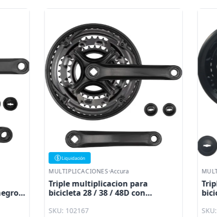
ón
CACIONES
·
Accura
MULTIPLICACIONES
·
Accura
ultiplicacion para
Triple Multiplicacion par
 28 / 38 / 48D con
bicicleta 24 / 34 / 42D ne
ena negro brillante
cubrecadena Shiny Accu
167
SKU: 102166