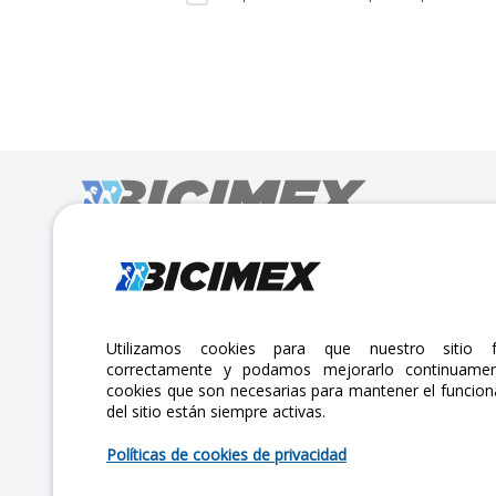
Calle Lago Müritz No. 30 Col. Mariano Escobedo,
CP:11310 Alcaldía Miguel Hidalgo, Ciudad de México. CDMX.
Lunes a viernes 7am a 6pm / Sábados 7am a 2pm
Utilizamos cookies para que nuestro sitio f
correctamente y podamos mejorarlo continuamen
atencionclientes@bicimex.com
cookies que son necesarias para mantener el funcio
del sitio están siempre activas.
+ 55 9126 9007
Políticas de cookies de privacidad