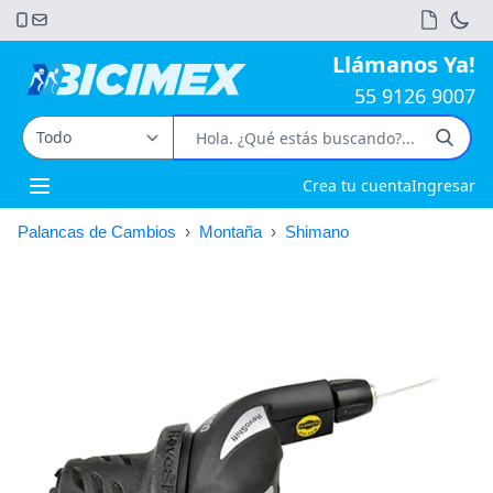
Llámanos Ya!
55 9126 9007
Crea tu cuenta
Ingresar
Open main menu
Palancas de Cambios
›
Montaña
›
Shimano