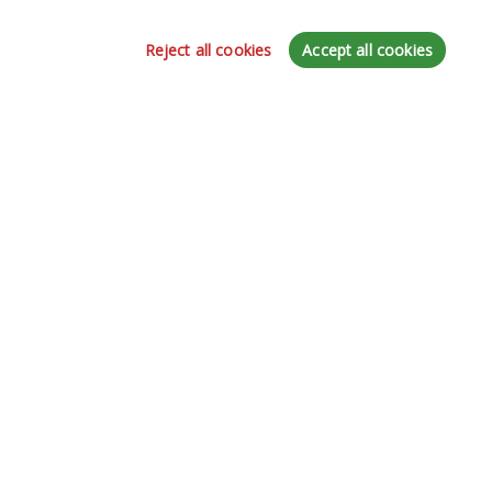
Cantidad:
Marcas
Novedades
Reject all cookies
Accept all cookies
Iniciar sesión
Motometa 24 hrs
Conviértete en un distribuidor
Preguntas frecuentes
Métodos de pago
Bolsa de trabajo
Usuarios
Entrar
Portal de facturación
Formulario de devoluciones
Legal
Términos y condiciones
Políticas de privacidad
Políticas de Cookies