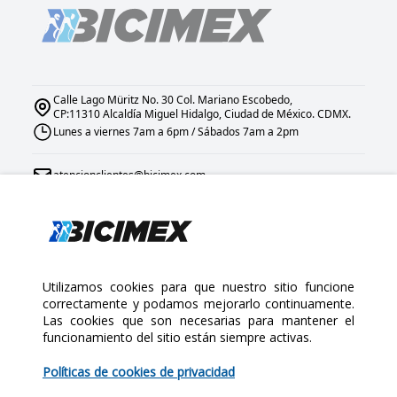
Calle Lago Müritz No. 30 Col. Mariano Escobedo,
CP:11310 Alcaldía Miguel Hidalgo, Ciudad de México. CDMX.
Lunes a viernes 7am a 6pm / Sábados 7am a 2pm
atencionclientes@bicimex.com
+ 55 9126 9007
Links
Utilizamos cookies para que nuestro sitio funcione
correctamente y podamos mejorarlo continuamente.
Las cookies que son necesarias para mantener el
Inicio
funcionamiento del sitio están siempre activas.
$100.00
Nosotros
Sucursales
Políticas de cookies de privacidad
Contáctanos