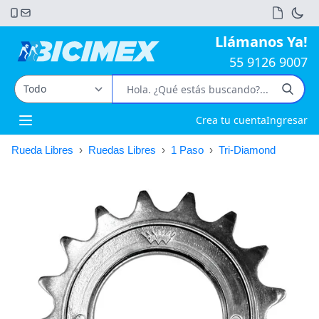
Llámanos Ya!
55 9126 9007
Crea tu cuenta
Ingresar
Open main menu
Rueda Libres
›
Ruedas Libres
›
1 Paso
›
Tri-Diamond