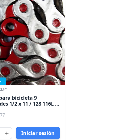
ón
KMC
ara bicicleta 9
des 1/2 x 11 / 128 116L X9
T KMC
977
Iniciar sesión