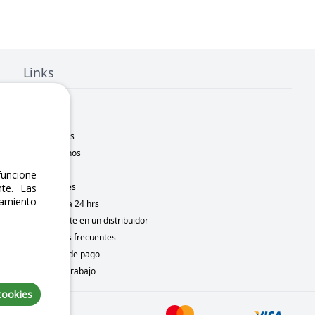
Links
Inicio
Nosotros
Sucursales
Contáctanos
Marcas
uncione
Novedades
te. Las
namiento
Motometa 24 hrs
Conviértete en un distribuidor
Preguntas frecuentes
Métodos de pago
Bolsa de trabajo
cookies