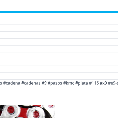
tas #cadena #cadenas #9 #pasos #kmc #plata #116 #x9 #e9-