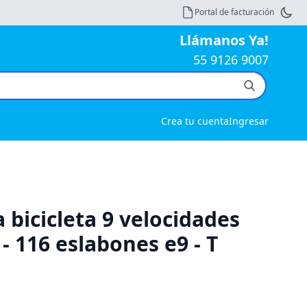
Portal de facturación
Llámanos Ya!
55 9126 9007
Crea tu cuenta
Ingresar
 bicicleta 9 velocidades
 - 116 eslabones e9 - T