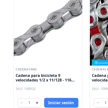
Liquidaci
CADENAS
·
KMC
CADENAS
·
Cadena para bicicleta 9
Cadena p
velocidades 1/2 x 11/128 - 116
velocida
eslabones plata EPT KMC
roja EP
SKU: 108932
SKU: 108
Iniciar sesión