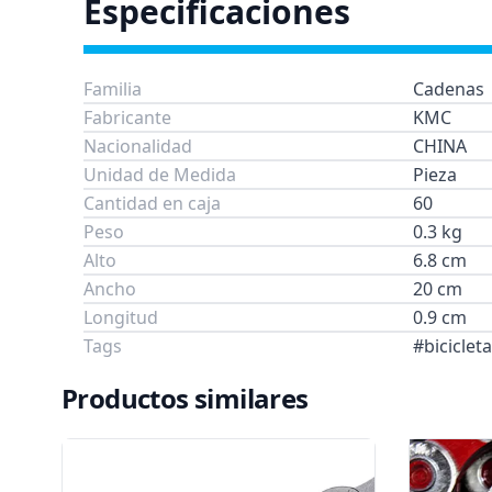
Especificaciones
Familia
Cadenas
Fabricante
KMC
Nacionalidad
CHINA
Unidad de Medida
Pieza
Cantidad en caja
60
Peso
0.3 kg
Alto
6.8 cm
Ancho
20 cm
Longitud
0.9 cm
Tags
#bicicle
Productos similares