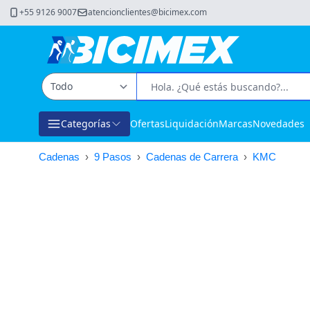
+55 9126 9007
atencionclientes@bicimex.com
Categorías
Ofertas
Liquidación
Marcas
Novedades
Cadenas
›
9 Pasos
›
Cadenas de Carrera
›
KMC