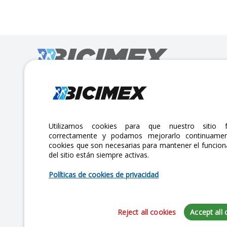
Calle Lago Müritz No. 30 Col. Mariano Escobedo,
CP:11310 Alcaldía Miguel Hidalgo, Ciudad de México. CDMX.
Lunes a viernes 7am a 6pm / Sábados 7am a 2pm
Utilizamos cookies para que nuestro sitio f
correctamente y podamos mejorarlo continuamen
atencionclientes@bicimex.com
cookies que son necesarias para mantener el funcio
del sitio están siempre activas.
+ 55 9126 9007
Políticas de cookies de privacidad
Reject all cookies
Accept all 