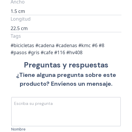
Ancho
1.5 cm
Longitud
22.5 cm
Tags
#bicicletas #cadena #cadenas #kmc #6 #8
#pasos #gris #cafe #116 #hv408
Preguntas y respuestas
¿Tiene alguna pregunta sobre este
producto? Envíenos un mensaje.
Nombre