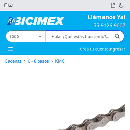
Llámanos Ya!
55 9126 9007
Crea tu cuenta
Ingresar
Open main menu
Cadenas
›
6 - 8 pasos
›
KMC