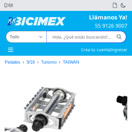
Llámanos Ya!
55 9126 9007
Crea tu cuenta
Ingresar
Open main menu
Pedales
›
9/16
›
Turismo
›
TAIWAN