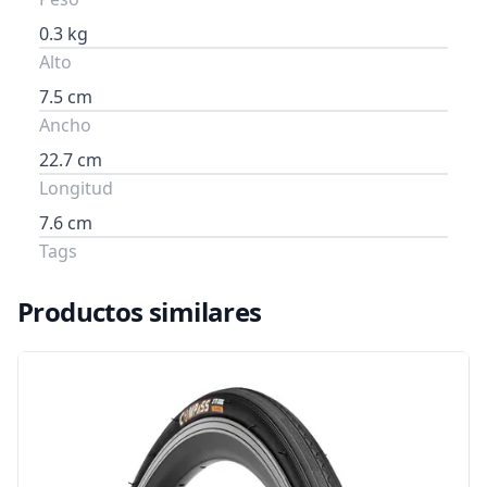
0.3 kg
Alto
7.5 cm
Ancho
22.7 cm
Longitud
7.6 cm
Tags
Productos similares