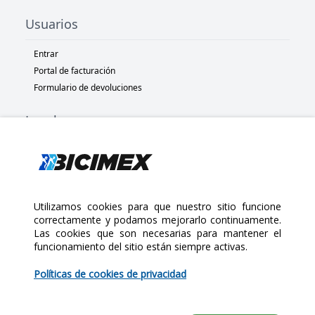
Usuarios
Entrar
Portal de facturación
Formulario de devoluciones
Legal
Términos y condiciones
Políticas de privacidad
Políticas de Cookies
Políticas de devolución
Utilizamos cookies para que nuestro sitio funcione
correctamente y podamos mejorarlo continuamente.
Las cookies que son necesarias para mantener el
Copyright 2025 Bicimex®. All rights reserved. Today is Lunes,
funcionamiento del sitio están siempre activas.
$680.00
Agosto 10, 2026
Políticas de cookies de privacidad
Cantidad: