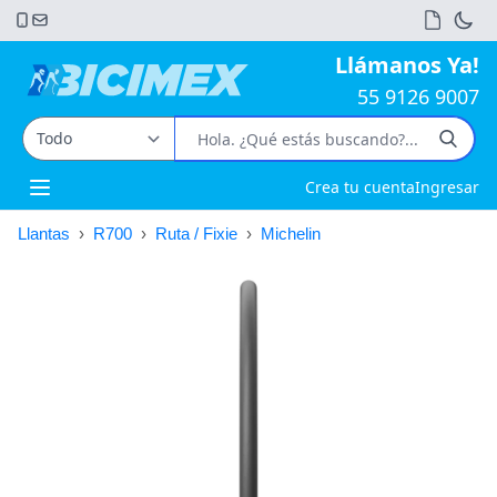
Llámanos Ya!
55 9126 9007
Crea tu cuenta
Ingresar
Open main menu
Llantas
›
R700
›
Ruta / Fixie
›
Michelin