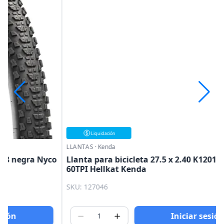
Liquidación
LLANTAS
·
Kenda
o
Llanta para bicicleta 27.5 x 2.40 K1201E negra
60TPI Hellkat Kenda
SKU: 127046
Iniciar sesión