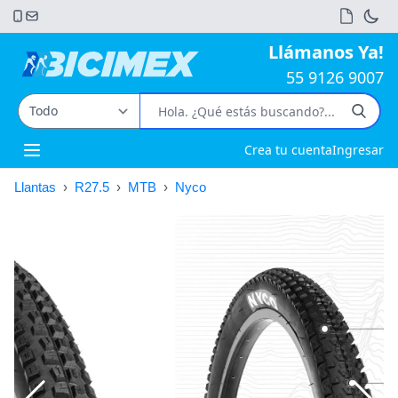
Llámanos Ya!
55 9126 9007
Crea tu cuenta
Ingresar
Open main menu
Llantas
›
R27.5
›
MTB
›
Nyco