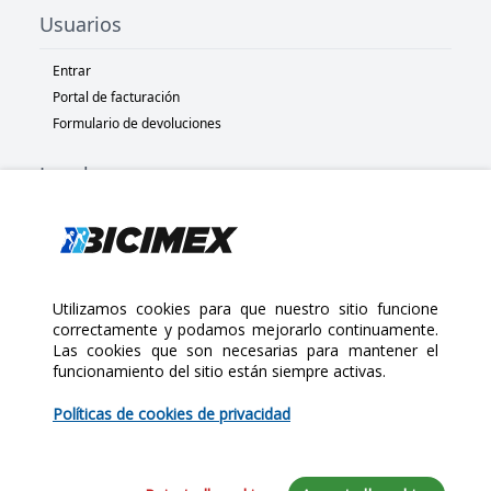
Usuarios
Entrar
Portal de facturación
Formulario de devoluciones
Legal
Términos y condiciones
Políticas de privacidad
Políticas de Cookies
Políticas de devolución
Utilizamos cookies para que nuestro sitio funcione
correctamente y podamos mejorarlo continuamente.
Las cookies que son necesarias para mantener el
Copyright 2025 Bicimex®. All rights reserved. Today is Jueves,
funcionamiento del sitio están siempre activas.
$150.00
Agosto 6, 2026
Políticas de cookies de privacidad
Cantidad: