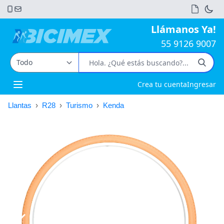
Llámanos Ya!
55 9126 9007
Crea tu cuenta
Ingresar
Open main menu
Llantas
›
R28
›
Turismo
›
Kenda