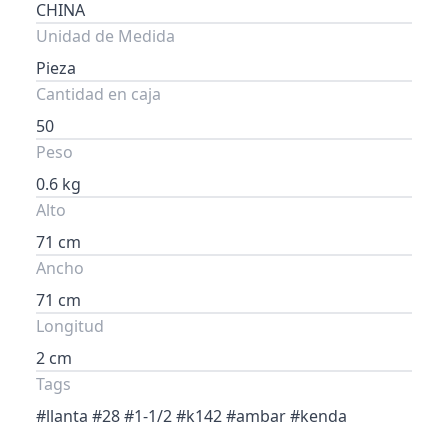
CHINA
Unidad de Medida
Pieza
Cantidad en caja
50
Peso
0.6 kg
Alto
71 cm
Ancho
71 cm
Longitud
2 cm
Tags
#llanta #28 #1-1/2 #k142 #ambar #kenda