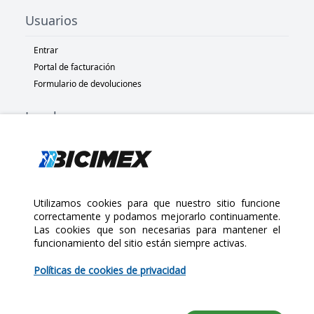
Usuarios
Entrar
Portal de facturación
Formulario de devoluciones
Legal
Términos y condiciones
Políticas de privacidad
Políticas de Cookies
Políticas de devolución
Utilizamos cookies para que nuestro sitio funcione
correctamente y podamos mejorarlo continuamente.
Las cookies que son necesarias para mantener el
Copyright 2025 Bicimex®. All rights reserved. Today is Viernes,
funcionamiento del sitio están siempre activas.
Agosto 7, 2026
$140.00
Políticas de cookies de privacidad
Cantidad: