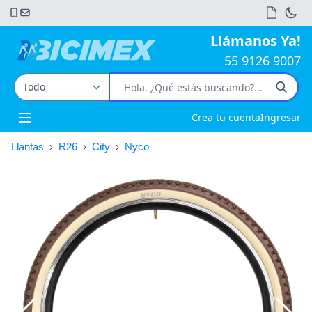
Llámanos Ya!
55 9126 9007
Crea tu cuenta
Ingresar
Open main menu
Llantas
›
R26
›
City
›
Nyco