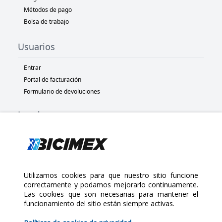
Métodos de pago
Bolsa de trabajo
Usuarios
Entrar
Portal de facturación
Formulario de devoluciones
Legal
Términos y condiciones
Políticas de privacidad
Políticas de Cookies
Políticas de devolución
Utilizamos cookies para que nuestro sitio funcione
correctamente y podamos mejorarlo continuamente.
Las cookies que son necesarias para mantener el
Copyright 2025 Bicimex®. All rights reserved. Today is Sábado,
funcionamiento del sitio están siempre activas.
$205.00
Agosto 8, 2026