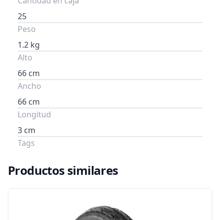
Cantidad en caja
25
Peso
1.2 kg
Alto
66 cm
Ancho
66 cm
Longitud
3 cm
Tags
Productos similares