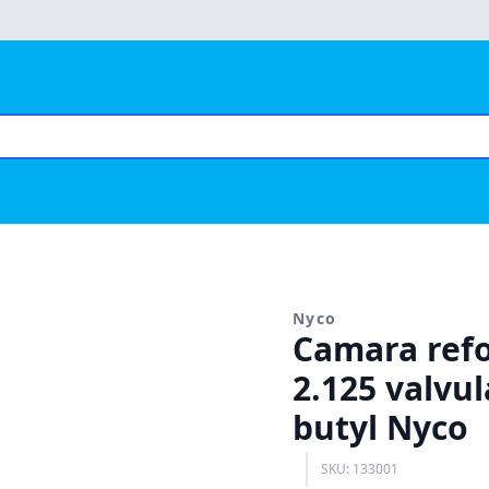
Nyco
Camara refo
2.125 valvu
butyl Nyco
SKU: 133001