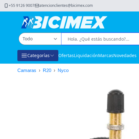
+55 9126 9007
atencionclientes@bicimex.com
Categorías
Ofertas
Liquidación
Marcas
Novedades
Camaras
›
R20
›
Nyco