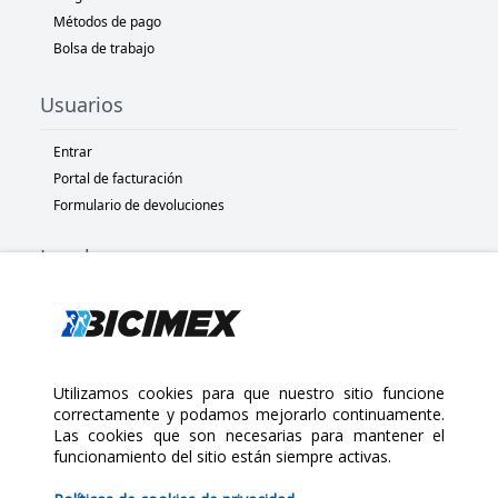
Métodos de pago
Bolsa de trabajo
Usuarios
Entrar
Portal de facturación
Formulario de devoluciones
Legal
Términos y condiciones
Políticas de privacidad
Políticas de Cookies
Políticas de devolución
Utilizamos cookies para que nuestro sitio funcione
correctamente y podamos mejorarlo continuamente.
Las cookies que son necesarias para mantener el
Copyright 2025 Bicimex®. All rights reserved. Today is Jueves,
funcionamiento del sitio están siempre activas.
Agosto 6, 2026
$100.00