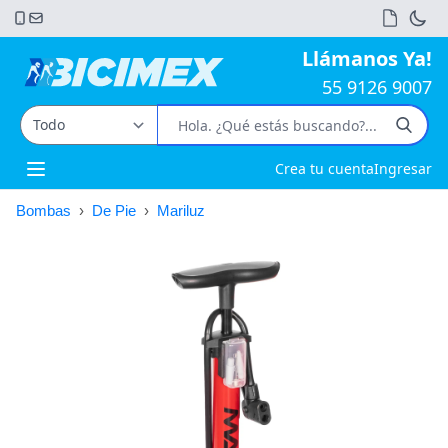
Llámanos Ya!
55 9126 9007
Crea tu cuenta
Ingresar
Open main menu
Bombas
›
De Pie
›
Mariluz