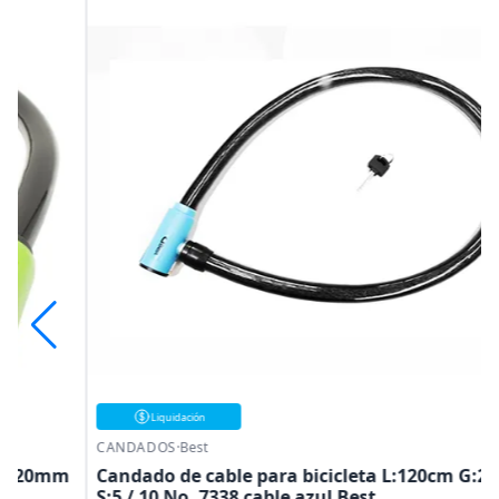
Liquidación
CANDADOS
·
Best
m
Candado de cable para bicicleta L:120cm G:25mm
S:5 / 10 No. 7338 cable azul Best