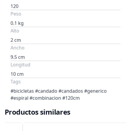
120
Peso
0.1 kg
Alto
2 cm
Ancho
9.5 cm
Longitud
10 cm
Tags
#bicicletas #candado #candados #generico
#espiral #combinacion #120cm
Productos similares