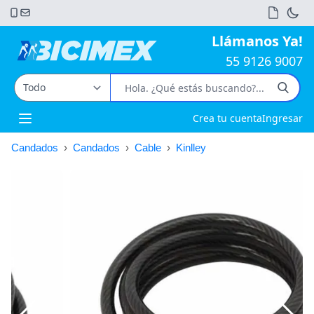
Llámanos Ya!
55 9126 9007
Crea tu cuenta
Ingresar
Open main menu
Candados
›
Candados
›
Cable
›
Kinlley