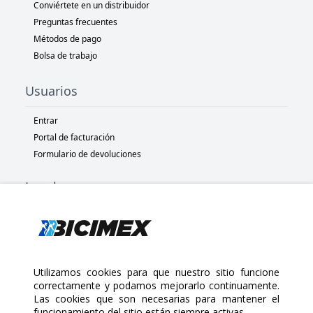
Conviértete en un distribuidor
Preguntas frecuentes
Métodos de pago
Bolsa de trabajo
Usuarios
Entrar
Portal de facturación
Formulario de devoluciones
Legal
Términos y condiciones
Políticas de privacidad
Políticas de Cookies
Políticas de devolución
Utilizamos cookies para que nuestro sitio funcione
correctamente y podamos mejorarlo continuamente.
Las cookies que son necesarias para mantener el
Copyright 2025 Bicimex®. All rights reserved. Today is Sábado,
funcionamiento del sitio están siempre activas.