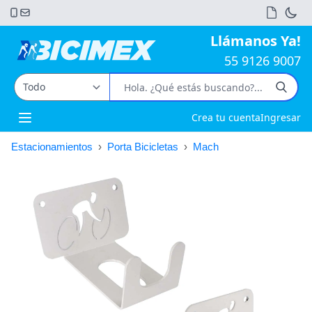
Llámanos Ya!
55 9126 9007
Crea tu cuenta
Ingresar
Open main menu
Estacionamientos
›
Porta Bicicletas
›
Mach