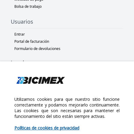
Bolsa de trabajo
Usuarios
Entrar
Portal de facturación
Formulario de devoluciones
Legal
Términos y condiciones
Políticas de privacidad
Políticas de Cookies
Políticas de devolución
Utilizamos cookies para que nuestro sitio funcione
correctamente y podamos mejorarlo continuamente.
Las cookies que son necesarias para mantener el
Copyright 2025 Bicimex®. All rights reserved. Today is Domingo,
funcionamiento del sitio están siempre activas.
Agosto 9, 2026
$130.00
Políticas de cookies de privacidad