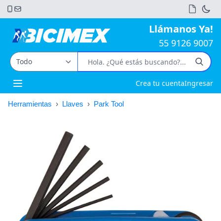
Llámanos Ya!
55 9126 9007
Crea tu cuenta
Ingresar
Open main menu
Herramientas
›
Llaves
›
Park Tool