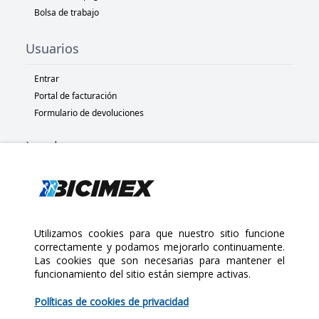
Bolsa de trabajo
Usuarios
Entrar
Portal de facturación
Formulario de devoluciones
Legal
Términos y condiciones
Políticas de privacidad
Políticas de Cookies
Políticas de devolución
Utilizamos cookies para que nuestro sitio funcione
correctamente y podamos mejorarlo continuamente.
Las cookies que son necesarias para mantener el
Copyright 2025 Bicimex®. All rights reserved. Today is Domingo,
funcionamiento del sitio están siempre activas.
Agosto 9, 2026
$235.00
Políticas de cookies de privacidad