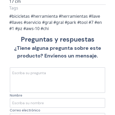
17 cm
Tags
#bicicletas #herramienta #herramientas #llave
#llaves #servicio #gral #gral #park #tool #7 #en
#1 #pz #aws-10 #chi
Preguntas y respuestas
¿Tiene alguna pregunta sobre este
producto? Envíenos un mensaje.
Nombre
Correo electrónico