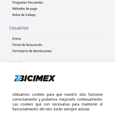
Preguntas frecuentes
Métodos de pago
Bolsa de trabajo
Usuarios
Entrar
Portal de facturación
Formulario de devoluciones
Legal
Términos y condiciones
Políticas de privacidad
Políticas de Cookies
Políticas de devolución
Utilizamos cookies para que nuestro sitio funcione
correctamente y podamos mejorarlo continuamente.
Las cookies que son necesarias para mantener el
Copyright 2025 Bicimex®. All rights reserved. Today is Sábado,
funcionamiento del sitio están siempre activas.
Agosto 8, 2026
$245.00