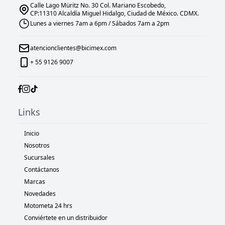
Calle Lago Müritz No. 30 Col. Mariano Escobedo,
CP:11310 Alcaldía Miguel Hidalgo, Ciudad de México. CDMX.
Lunes a viernes 7am a 6pm / Sábados 7am a 2pm
atencionclientes@bicimex.com
+ 55 9126 9007
Links
Inicio
Nosotros
Sucursales
Contáctanos
Marcas
Novedades
Motometa 24 hrs
Conviértete en un distribuidor