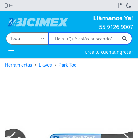
Llámanos Ya!
55 9126 9007
Crea tu cuenta
Ingresar
Open main menu
Herramientas
›
Llaves
›
Park Tool