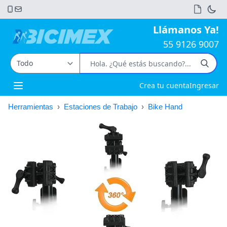
Llámanos Ya!
55 9126 9007
Crea tu cuenta
Ingresar
Open main menu
Herramientas
›
Estaciones de Trabajo
›
Bike Hand