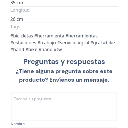
35 cm
Longitud
26 cm
Tags
#bicicletas #herramienta #herramientas
#estaciones #trabajo #servicio #gral #gral #bike
#hand #bike #hand #tw
Preguntas y respuestas
¿Tiene alguna pregunta sobre este
producto? Envíenos un mensaje.
Nombre