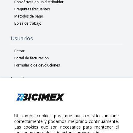
Conviértete en un distribuidor
Preguntas frecuentes
Métodos de pago
Bolsa de trabajo
Usuarios
Entrar
Portal de facturación
Formulario de devoluciones
Legal
Términos y condiciones
Políticas de privacidad
Políticas de Cookies
Políticas de devolución
Utilizamos cookies para que nuestro sitio funcione
correctamente y podamos mejorarlo continuamente.
Las cookies que son necesarias para mantener el
Copyright 2025 Bicimex®. All rights reserved. Today is Domingo,
funcionamiento del sitio están siempre activas.