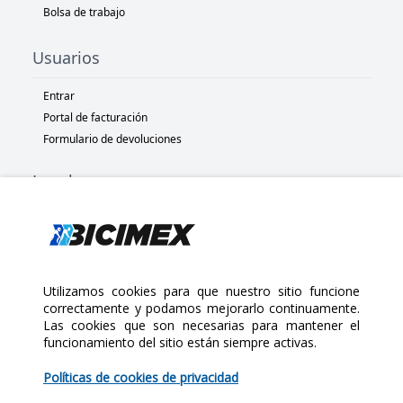
Bolsa de trabajo
Usuarios
Entrar
Portal de facturación
Formulario de devoluciones
Legal
Términos y condiciones
Políticas de privacidad
Políticas de Cookies
Políticas de devolución
Utilizamos cookies para que nuestro sitio funcione
correctamente y podamos mejorarlo continuamente.
Las cookies que son necesarias para mantener el
Copyright 2025 Bicimex®. All rights reserved. Today is Sábado,
funcionamiento del sitio están siempre activas.
Agosto 8, 2026
$255.00
Políticas de cookies de privacidad