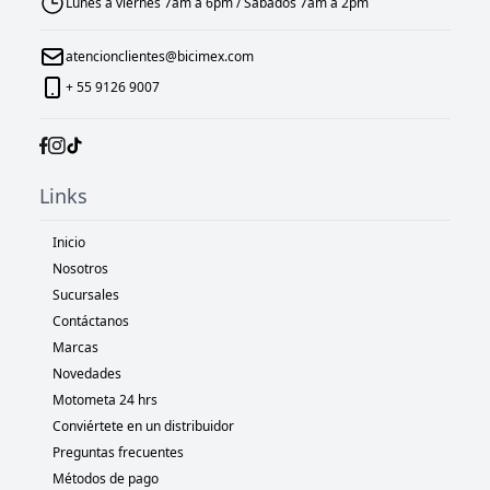
Lunes a viernes 7am a 6pm / Sábados 7am a 2pm
atencionclientes@bicimex.com
+ 55 9126 9007
Links
Inicio
Nosotros
Sucursales
Contáctanos
Marcas
Novedades
Motometa 24 hrs
Conviértete en un distribuidor
Preguntas frecuentes
Métodos de pago