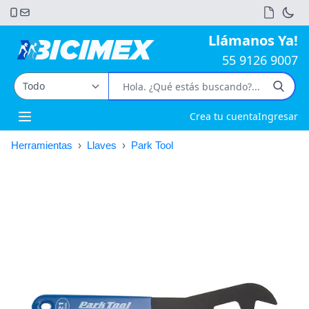
Llámanos Ya!
55 9126 9007
Crea tu cuenta
Ingresar
Open main menu
Herramientas
›
Llaves
›
Park Tool