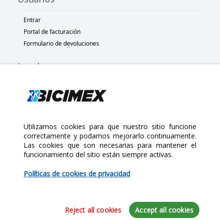
Entrar
Portal de facturación
Formulario de devoluciones
Legal
Términos y condiciones
Políticas de privacidad
Políticas de Cookies
Políticas de devolución
Utilizamos cookies para que nuestro sitio funcione
correctamente y podamos mejorarlo continuamente.
Las cookies que son necesarias para mantener el
Copyright 2025 Bicimex®. All rights reserved. Today is Miércoles,
funcionamiento del sitio están siempre activas.
$1,960.00
Agosto 5, 2026
Políticas de cookies de privacidad
Cantidad:
Reject all cookies
Accept all cookies
Iniciar sesión