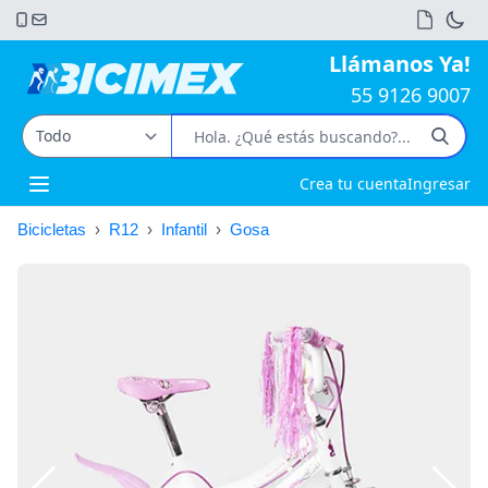
Llámanos Ya!
55 9126 9007
Crea tu cuenta
Ingresar
Open main menu
Bicicletas
›
R12
›
Infantil
›
Gosa