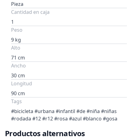
Pieza
Cantidad en caja
1
Peso
9 kg
Alto
71 cm
Ancho
30 cm
Longitud
90 cm
Tags
#bicicleta #urbana #infantil #de #niña #niñas
#rodada #12 #r12 #rosa #azul #blanco #gosa
Productos alternativos