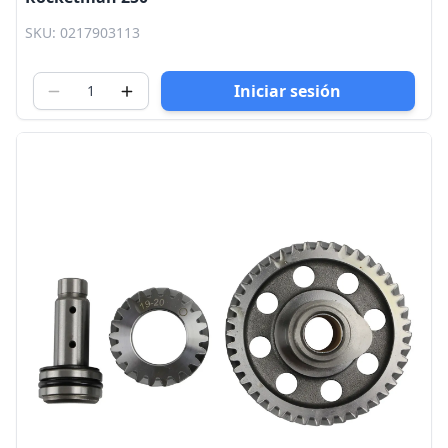
SKU: 0217903113
Iniciar sesión