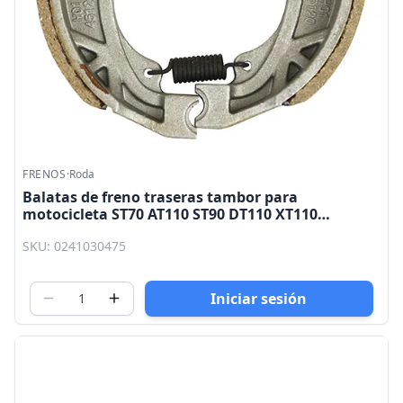
FRENOS
·
Roda
Balatas de freno traseras tambor para
motocicleta ST70 AT110 ST90 DT110 XT110
XT125RT XPRESS 150 FT150 GRAFITO CS125 D125
SKU: 0241030475
ATV150 Roda
Iniciar sesión