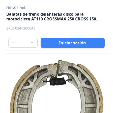
FRENOS
·
Roda
Balatas de freno delanteras disco para
motocicleta AT110 CROSSMAX 250 CROSS 150
WS150 SPORT DS150 NITROX 250 VITALIA 150
SKU: 0241200043
XEVERUS 250 Roda
Iniciar sesión