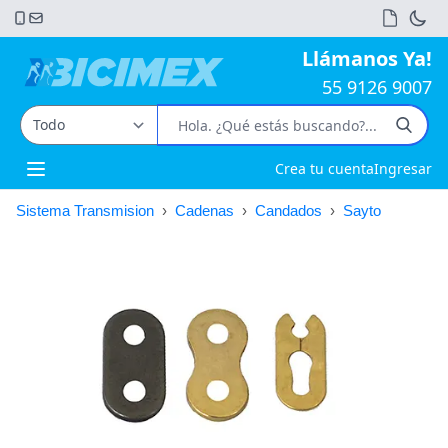
Llámanos Ya!
55 9126 9007
Crea tu cuenta
Ingresar
Open main menu
Sistema Transmision
›
Cadenas
›
Candados
›
Sayto