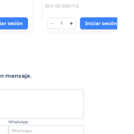
eiruki
SKU: 0212201112
SK
sesión
Iniciar sesión
un mensaje.
WhatsApp