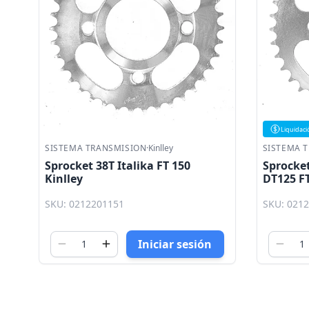
Liquidaci
SISTEMA TRANSMISION
·
Kinlley
SISTEMA 
Sprocket 38T Italika FT 150
Sprocket
Kinlley
DT125 FT
SKU: 0212201151
SKU: 021
Iniciar sesión