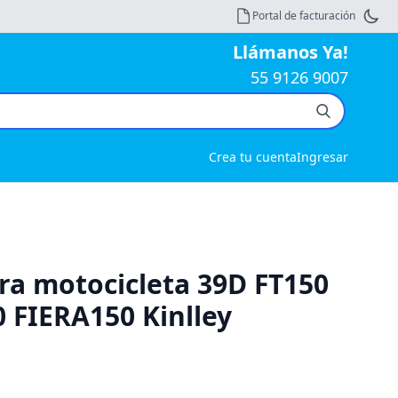
Portal de facturación
Llámanos Ya!
55 9126 9007
Crea tu cuenta
Ingresar
ra motocicleta 39D FT150
 FIERA150 Kinlley