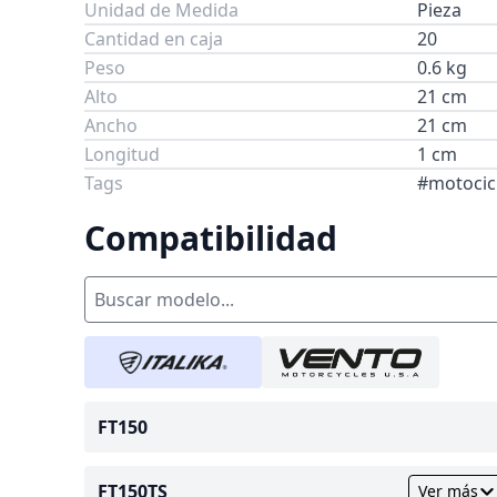
Unidad de Medida
Pieza
Cantidad en caja
20
Peso
0.6 kg
Alto
21 cm
Ancho
21 cm
Longitud
1 cm
Tags
#motocicl
Compatibilidad
FT150
FT150TS
Ver más