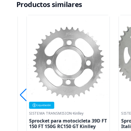
Productos similares
Liquidación
SISTEMA TRANSMISION
·
Kinlley
SISTEMA 
Sprocket para motocicleta 39D FT
Sprocket
150 FT 150G RC150 GT Kinlley
Italika