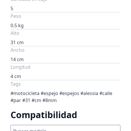
5
Peso
0.5 kg
Alto
31 cm
Ancho
14 cm
Longitud
4 cm
Tags
#motocicleta #espejo #espejos #alessia #calle
#par #31 #cm #8mm
Compatibilidad