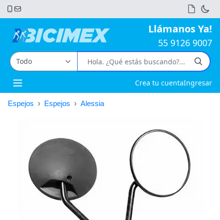
Llámanos Ya!
55 9126 9007
Crea tu cuenta
Ingresar
Open main menu
Espejos
›
Espejos
›
Alessia