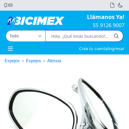
Llámanos Ya!
55 9126 9007
Crea tu cuenta
Ingresar
Open main menu
Espejos
›
Espejos
›
Alessia