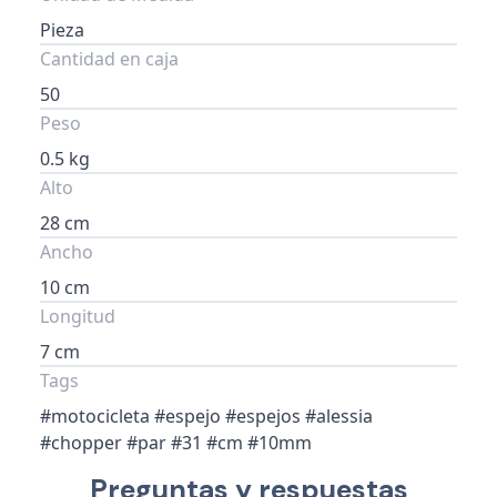
Pieza
Cantidad en caja
50
Peso
0.5 kg
Alto
28 cm
Ancho
10 cm
Longitud
7 cm
Tags
#motocicleta #espejo #espejos #alessia
#chopper #par #31 #cm #10mm
Preguntas y respuestas