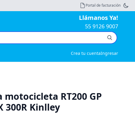
Portal de facturación
Llámanos Ya!
55 9126 9007
Crea tu cuenta
Ingresar
a motocicleta RT200 GP
X 300R Kinlley