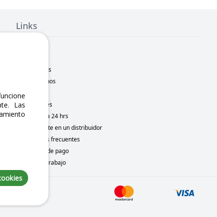
Links
Inicio
Nosotros
Sucursales
Contáctanos
Marcas
uncione
Novedades
te. Las
namiento
Motometa 24 hrs
Conviértete en un distribuidor
Preguntas frecuentes
Métodos de pago
Bolsa de trabajo
cookies
 7, 2026