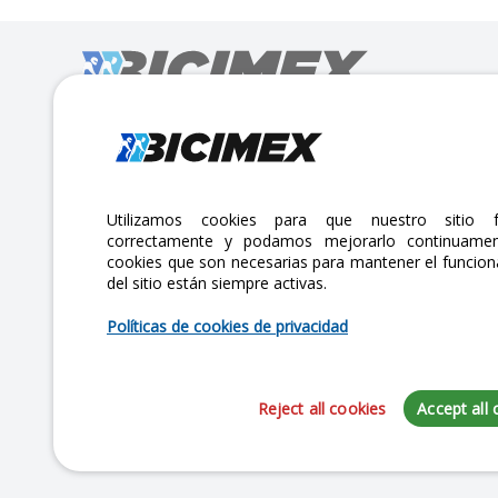
Calle Lago Müritz No. 30 Col. Mariano Escobedo,
CP:11310 Alcaldía Miguel Hidalgo, Ciudad de México. CDMX.
Lunes a viernes 7am a 6pm / Sábados 7am a 2pm
Utilizamos cookies para que nuestro sitio f
correctamente y podamos mejorarlo continuamen
atencionclientes@bicimex.com
cookies que son necesarias para mantener el funcio
del sitio están siempre activas.
+ 55 9126 9007
Políticas de cookies de privacidad
Reject all cookies
Accept all 
Copyright 2025 Bicimex®. All rights reserved. Today is Viernes, Agosto