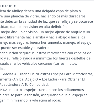
: F10010191
leta de Kinlley tienen una delgada capa de plata o
re una plancha de vidrio, haciéndolos más duraderos.
e detectar la cantidad de luz que se refleja y se oscurece
idad; dando una visión en alta definición.
 mejor ángulo de visión, un mejor ajuste de ángulo y un
arlo libremente hacia arriba y hacia abajo o hacia los
anejo más seguro, buena herramienta, manejo, el espejo
d puede ser estable y duradero.
conduccion segura: nuestros retrovisores con espejos de
laro y su reflejo ayuda a minimizar los fuertes destellos de
isualizar a los vehículos cercanos (carros, motos,
los.
 Gracias Al Diseño De Nuestros Espejos Para Motocicletas,
remente (Arriba, Abajo O A Los Lados) Para Obtener El
 Adaptándose A Tu Comodidad.
IDA: nuestros espejos cuentan con los aditamentos
e preciso para la tensión, asegurando que el espejo se
ar, minimizando la vibración al rodar.