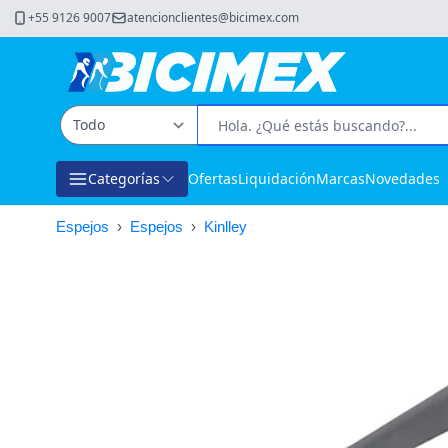
+55 9126 9007
atencionclientes@bicimex.com
Categorías
Ofertas
Liquidación
Marcas
Novedades
Espejos
›
Espejos
›
Kinlley