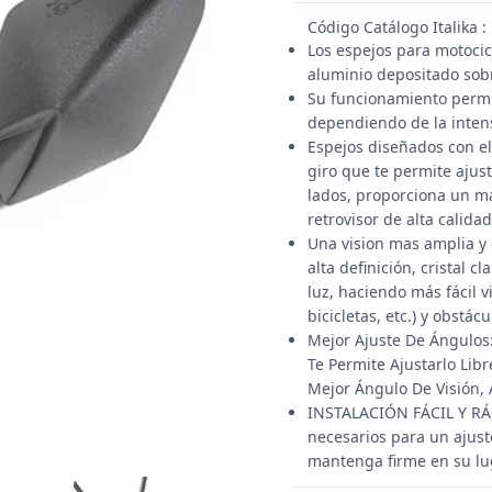
Código Catálogo Italika 
Los espejos para motocic
aluminio depositado sob
Su funcionamiento permit
dependiendo de la intens
Espejos diseñados con el
giro que te permite ajust
lados, proporciona un m
retrovisor de alta calida
Una vision mas amplia y 
alta definición, cristal c
luz, haciendo más fácil v
bicicletas, etc.) y obstácu
Mejor Ajuste De Ángulos:
Te Permite Ajustarlo Lib
Mejor Ángulo De Visión,
INSTALACIÓN FÁCIL Y RÁP
necesarios para un ajust
mantenga firme en su lug