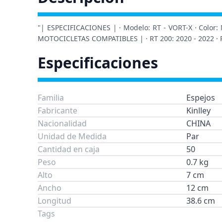
"| ESPECIFICACIONES | · Modelo: RT - VORT-X · Color: Neg
MOTOCICLETAS COMPATIBLES | · RT 200: 2020 - 2022 · RT
Especificaciones
Familia
Espejos
Fabricante
Kinlley
Nacionalidad
CHINA
Unidad de Medida
Par
Cantidad en caja
50
Peso
0.7 kg
Alto
7 cm
Ancho
12 cm
Longitud
38.6 cm
Tags