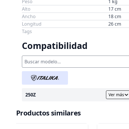
Peso
1 kg
Alto
17 cm
Ancho
18 cm
Longitud
26 cm
Tags
Compatibilidad
250Z
Ver más
Productos similares