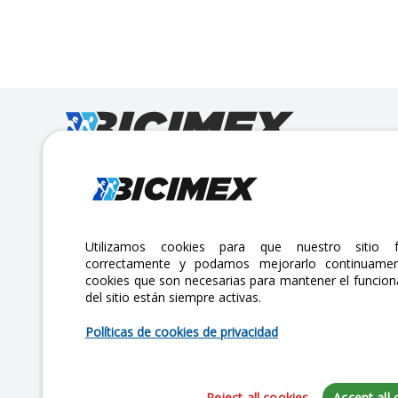
Calle Lago Müritz No. 30 Col. Mariano Escobedo,
CP:11310 Alcaldía Miguel Hidalgo, Ciudad de México. CDMX.
Lunes a viernes 7am a 6pm / Sábados 7am a 2pm
Utilizamos cookies para que nuestro sitio f
correctamente y podamos mejorarlo continuamen
atencionclientes@bicimex.com
cookies que son necesarias para mantener el funcio
del sitio están siempre activas.
+ 55 9126 9007
Políticas de cookies de privacidad
Reject all cookies
Accept all 