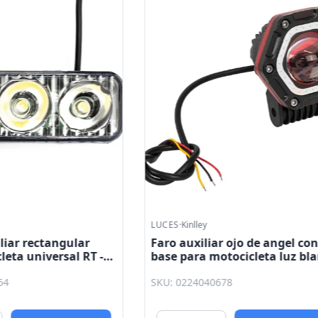
Liquidación
ley
LUCES
·
Kinlley
iliar ojo de angel con
Faro principal RT - E05 le
a motocicleta luz blanca
redondo 35W 1770lm Kinl
ul Kinlley
4040678
SKU: 0224200066