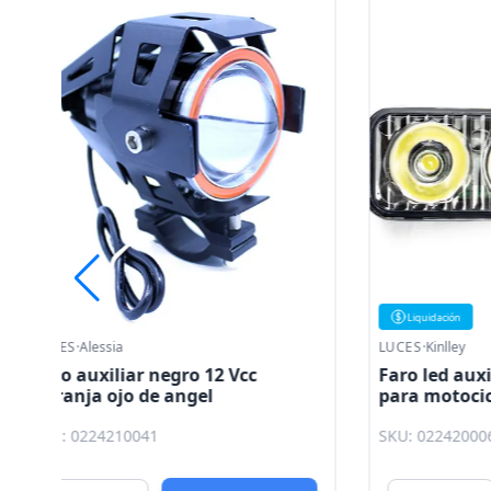
Liquidación
LUCES
·
Kinlley
LUCES
·
Kinl
Faro led auxiliar rectangular
Faro aux
para motocicleta universal RT -
base par
E03 630l Kinlley
roja y az
SKU: 0224200064
SKU: 022