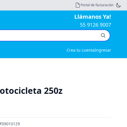
Portal de facturación
Llámanos Ya!
55 9126 9007
Crea tu cuenta
Ingresar
otocicleta 250z
: F09010129