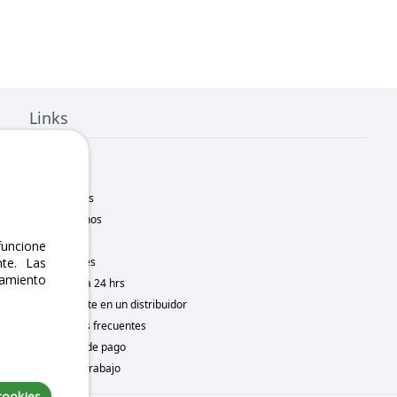
Links
Inicio
Nosotros
Sucursales
Contáctanos
Marcas
uncione
Novedades
te. Las
namiento
Motometa 24 hrs
Conviértete en un distribuidor
Preguntas frecuentes
Métodos de pago
Bolsa de trabajo
cookies