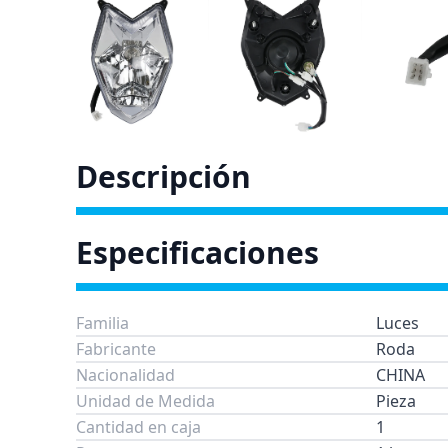
Descripción
Especificaciones
Familia
Luces
Fabricante
Roda
Nacionalidad
CHINA
Unidad de Medida
Pieza
Cantidad en caja
1