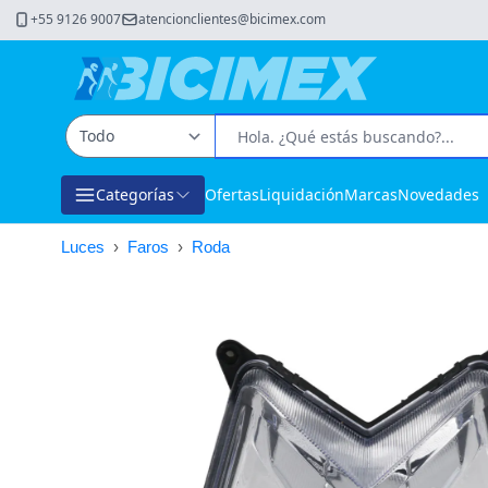
+55 9126 9007
atencionclientes@bicimex.com
Categorías
Ofertas
Liquidación
Marcas
Novedades
Luces
›
Faros
›
Roda