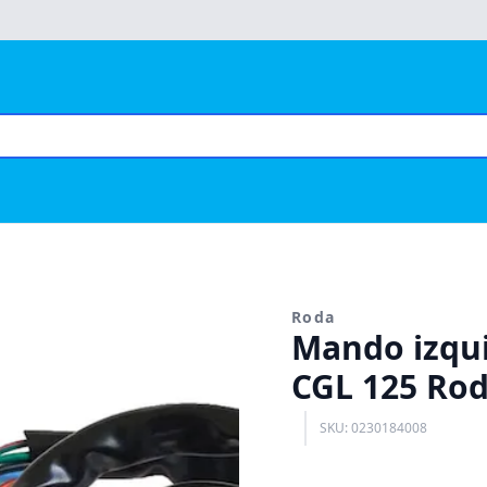
Roda
Mando izqui
CGL 125 Ro
SKU: 0230184008