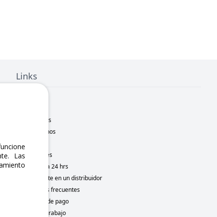
Links
Inicio
Nosotros
Sucursales
Contáctanos
Marcas
uncione
Novedades
te. Las
namiento
Motometa 24 hrs
Conviértete en un distribuidor
Preguntas frecuentes
Métodos de pago
Bolsa de trabajo