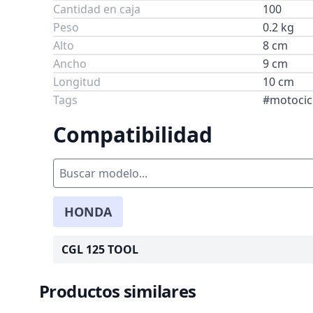
Cantidad en caja
100
Peso
0.2 kg
Alto
8 cm
Ancho
9 cm
Longitud
10 cm
Tags
#motocic
Compatibilidad
HONDA
CGL 125 TOOL
Productos similares