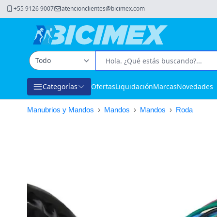
+55 9126 9007
atencionclientes@bicimex.com
Categorías
Ofertas
Liquidación
Marcas
Novedades
Manubrios y Mandos
›
Mandos
›
Mandos
›
Roda