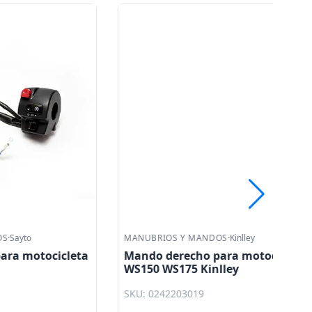
MANUBRIOS Y MANDOS
·
Kinlley
MA
ocicleta
Mando derecho para motocicleta
M
WS150 WS175 Kinlley
pa
Ki
SKU: 0242203019
SK