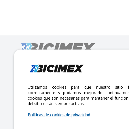
Calle Lago Müritz No. 30 Col. Mariano Escobedo,
CP:11310 Alcaldía Miguel Hidalgo, Ciudad de México. CDMX.
Lunes a viernes 7am a 6pm / Sábados 7am a 2pm
Utilizamos cookies para que nuestro sitio f
correctamente y podamos mejorarlo continuamen
atencionclientes@bicimex.com
cookies que son necesarias para mantener el funcio
del sitio están siempre activas.
+ 55 9126 9007
Políticas de cookies de privacidad