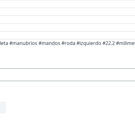
leta #manubrios #mandos #roda #izquierdo #22.2 #milime