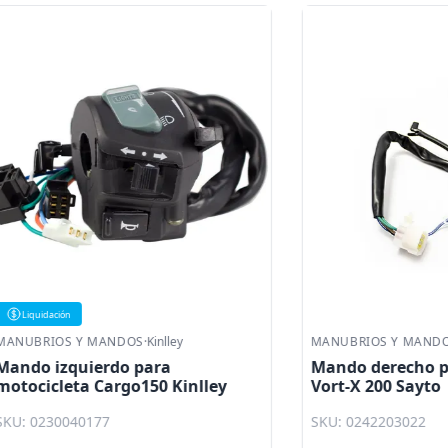
ón
S Y MANDOS
·
Kinlley
MANUBRIOS Y MANDOS
·
Sayto
zquierdo para
Mando derecho para mot
eta Cargo150 Kinlley
Vort-X 200 Sayto
0040177
SKU: 0242203022