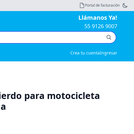
Portal de facturación
Llámanos Ya!
55 9126 9007
Crea tu cuenta
Ingresar
erdo para motocicleta
da