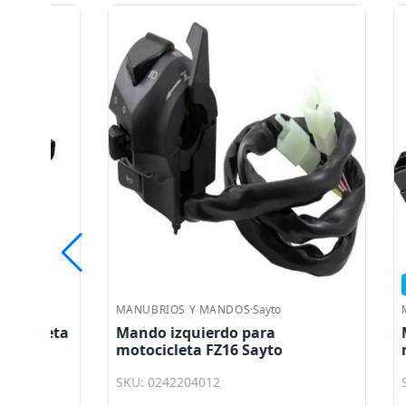
Liquidaci
MANUBRIOS Y MANDOS
·
Sayto
MANUBRIO
ta
Mando izquierdo para
Mando i
motocicleta FZ16 Sayto
motocicl
SKU: 0242204012
SKU: 023