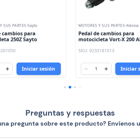
 SUS PARTES
·
Sayto
MOTORES Y SUS PARTES
·
Alessia
e cambios para
Pedal de cambios para
eta 250Z Sayto
motocicleta Vort-X 200 Al
3201050
SKU: 0233181013
Iniciar sesión
Iniciar 
Preguntas y respuestas
una pregunta sobre este producto? Envíenos 