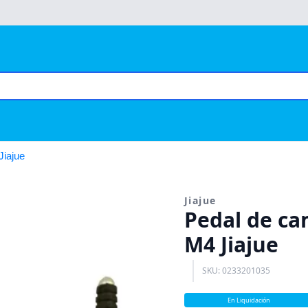
Jiajue
Jiajue
Pedal de ca
M4 Jiajue
SKU: 0233201035
En Liquidación