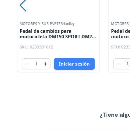
MOTORES Y SUS PARTES
·
Kinlley
MOTORES Y
Pedal de cambios para
Pedal d
motocicleta DM150 SPORT DM200
motocicl
Xeverus 250 Kinlley
SKU: 0233301012
SKU: 023
Iniciar sesión
¿Tiene alg