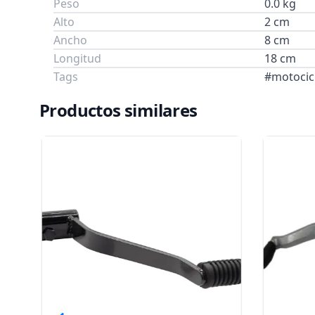
Peso
0.0 kg
Alto
2 cm
Ancho
8 cm
Longitud
18 cm
Tags
#motocic
Productos similares