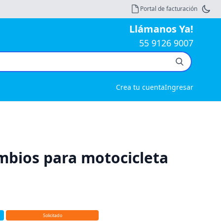
Portal de facturación
Llámanos Ya!
55 9126 9007
Crea tu cuenta
Ingresar
mbios para motocicleta
Solicitado