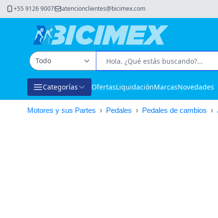
+55 9126 9007
atencionclientes@bicimex.com
Categorías
Ofertas
Liquidación
Marcas
Novedades
Motores y sus Partes
›
Pedales
›
Pedales de cambios
›