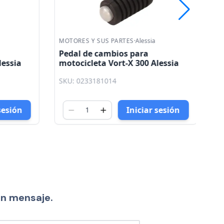
MOTORES Y SUS PARTES
·
Alessia
MO
Pedal de cambios para
P
essia
motocicleta Vort-X 300 Alessia
m
B
SKU: 0233181014
SK
sesión
Iniciar sesión
un mensaje.