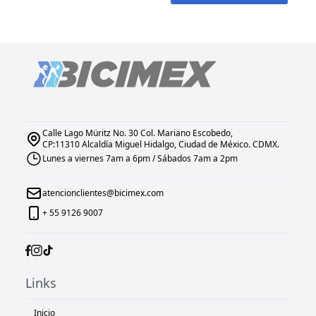
Calle Lago Müritz No. 30 Col. Mariano Escobedo,
CP:11310 Alcaldía Miguel Hidalgo, Ciudad de México. CDMX.
Lunes a viernes 7am a 6pm / Sábados 7am a 2pm
atencionclientes@bicimex.com
+ 55 9126 9007
Links
Inicio