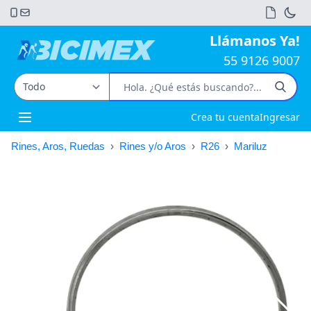
Llámanos Ya!
55 9126 9007
Crea tu cuenta
Ingresar
Open main menu
Rines, Aros, Ruedas
›
Rines y/o Aros
›
R26
›
Mariluz