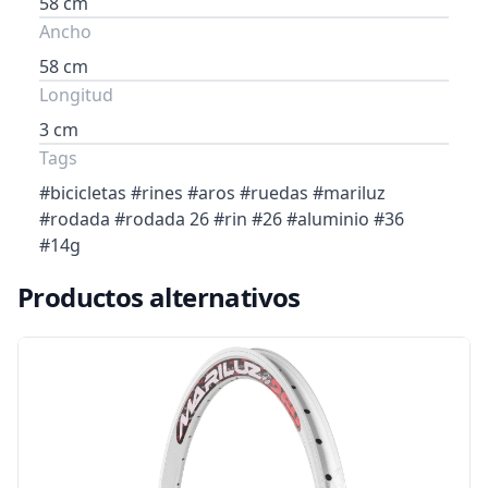
58 cm
Ancho
58 cm
Longitud
3 cm
Tags
#bicicletas #rines #aros #ruedas #mariluz
#rodada #rodada 26 #rin #26 #aluminio #36
#14g
Productos alternativos