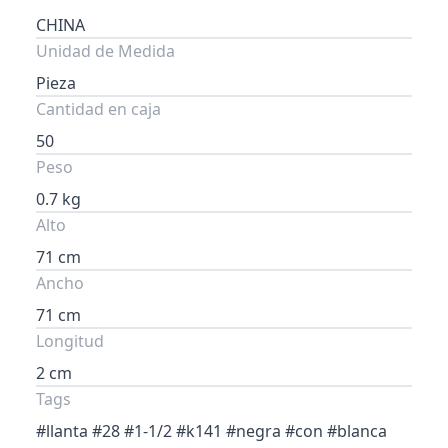
CHINA
Unidad de Medida
Pieza
Cantidad en caja
50
Peso
0.7 kg
Alto
71 cm
Ancho
71 cm
Longitud
2 cm
Tags
#llanta #28 #1-1/2 #k141 #negra #con #blanca