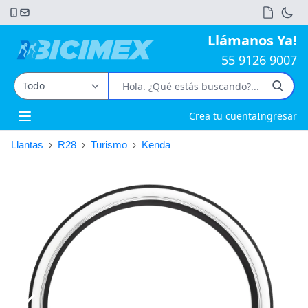
Llámanos Ya!
55 9126 9007
Crea tu cuenta
Ingresar
Open main menu
Llantas
›
R28
›
Turismo
›
Kenda