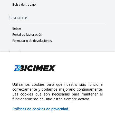
Bolsa de trabajo
Usuarios
Entrar
Portal de facturación
Formulario de devoluciones
Legal
Términos y condiciones
Políticas de privacidad
Políticas de Cookies
Políticas de devolución
Utilizamos cookies para que nuestro sitio funcione
correctamente y podamos mejorarlo continuamente.
Las cookies que son necesarias para mantener el
Copyright 2025 Bicimex®. All rights reserved. Today is Jueves,
funcionamiento del sitio están siempre activas.
Agosto 6, 2026
$125.00
Políticas de cookies de privacidad