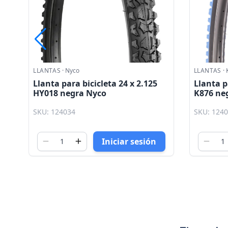
LLANTAS
·
Kenda
LLANTAS
·
Llanta para bicicleta 24 x 2.10
Llanta p
K876 negra azul negra Kenda
K935 ne
SKU: 124023
SKU: 124
Iniciar sesión