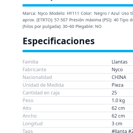
Marca: Nyco Modelo: HY111 Color: Negro / Azul Uso tí
aprox. (ETRTO): 57-507 Presión máxima (PSI): 40 Tipo d
(hilos por pulgada): 30–60 Plegable: NO
Especificaciones
Familia
Llantas
Fabricante
Nyco
Nacionalidad
CHINA
Unidad de Medida
Pieza
Cantidad en caja
25
Peso
1.0 kg
Alto
62 cm
Ancho
62 cm
Longitud
3 cm
Tags
#llanta #