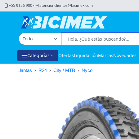
+55 9126 9007
atencionclientes@bicimex.com
Categorías
Ofertas
Liquidación
Marcas
Novedades
Llantas
›
R24
›
City / MTB
›
Nyco