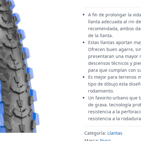
A fin de prolongar la vi
llanta adecuada al rin de
recomendada, ambos dato
de la llanta.
Estas llantas aportan ma
Ofrecen buen agarre, si
presentaran una mayor re
descensos técnicos y pie
para que cumplan con sus
Es mejor para terrenos m
tipo de dibujo esta dise
rodamiento.
Un favorito urbano que t
de grava. tecnología pro
resistencia a la perfora
resistencia a la rodadura
Categoría:
Llantas
Marca:
Nyco