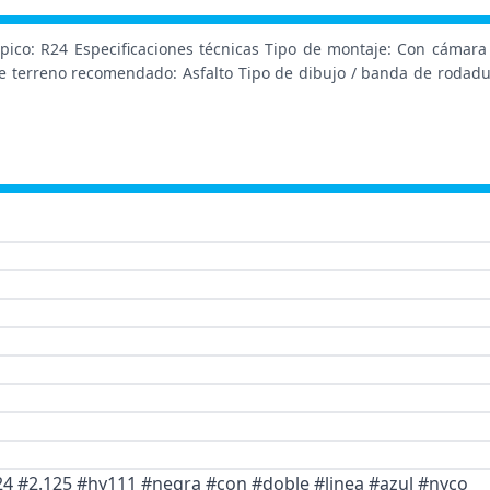
pico: R24 Especificaciones técnicas Tipo de montaje: Con cámara
e terreno recomendado: Asfalto Tipo de dibujo / banda de rodadura
24 #2.125 #hy111 #negra #con #doble #linea #azul #nyco