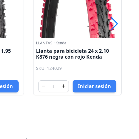
LLANTAS
·
Kenda
LL
 2.10
Llanta para bicicleta 24 x 2.10
Ll
da
K876 negra Kenda
H
SKU: 124027
SK
sesión
Iniciar sesión