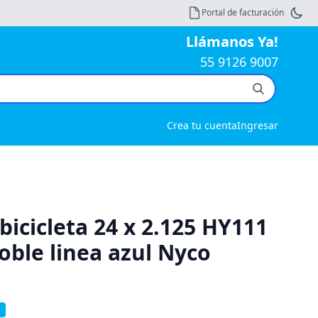
Portal de facturación
Llámanos Ya!
55 9126 9007
Crea tu cuenta
Ingresar
bicicleta 24 x 2.125 HY111
oble linea azul Nyco