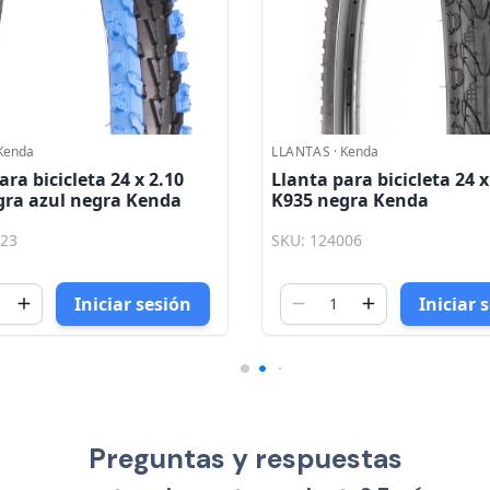
Kenda
LLANTAS
·
Kenda
ara bicicleta 24 x 1.95
Llanta para bicicleta 24 x
gra Kenda
K876 negra con rojo Ken
006
SKU: 124029
Iniciar sesión
Iniciar 
Preguntas y respuestas