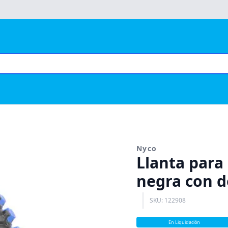
Nyco
Llanta para 
negra con d
SKU: 122908
En Liquidación