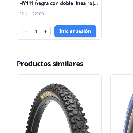
HY111 negra con doble linea roja
Nyco
SKU: 122909
Iniciar sesión
Productos similares