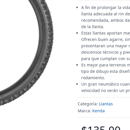
A fin de prolongar la vi
llanta adecuada al rin de
recomendada, ambos dato
de la llanta.
Estas llantas aportan ma
Ofrecen buen agarre, si
presentaran una mayor re
descensos técnicos y pie
para que cumplan con sus
Es mejor para terrenos m
tipo de dibujo esta dise
rodamiento.
Un gran neumático cuando 
velocidad no serán un p
Categoría:
Llantas
Marca:
Kenda