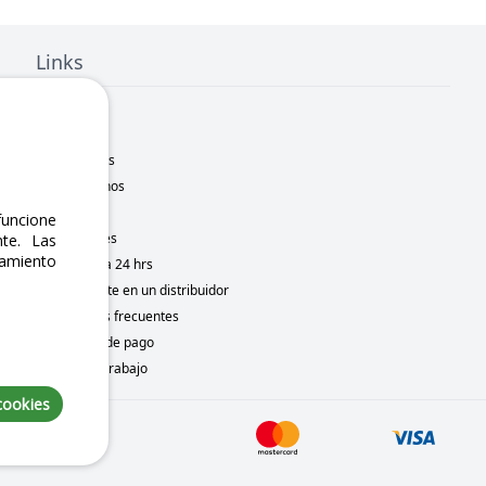
Links
Inicio
Nosotros
Sucursales
Contáctanos
Marcas
uncione
Novedades
te. Las
namiento
Motometa 24 hrs
Conviértete en un distribuidor
Preguntas frecuentes
Métodos de pago
Bolsa de trabajo
cookies
6, 2026