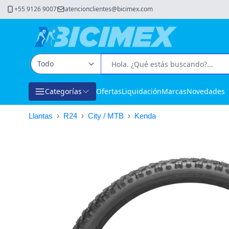
+55 9126 9007
atencionclientes@bicimex.com
Categorías
Ofertas
Liquidación
Marcas
Novedades
Llantas
›
R24
›
City / MTB
›
Kenda