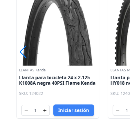
LLANTAS
·
Kenda
LLANTAS
·
N
Llanta para bicicleta 24 x 2.125
Llanta p
K1008A negra 40PSI Flame Kenda
HY018 n
SKU: 124022
SKU: 124
Iniciar sesión