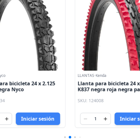
yco
LLANTAS
·
Kenda
ara bicicleta 24 x 2.125
Llanta para bicicleta 24 x
egra Nyco
K837 negra roja negra p
Kenda
034
SKU: 124008
Iniciar sesión
Iniciar 