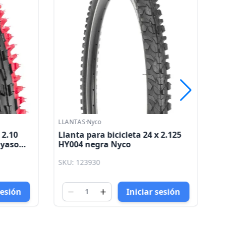
LLANTAS
·
Nyco
LL
 2.10
Llanta para bicicleta 24 x 2.125
Ll
ayaso
HY004 negra Nyco
K
K
SKU: 123930
SK
sesión
Iniciar sesión