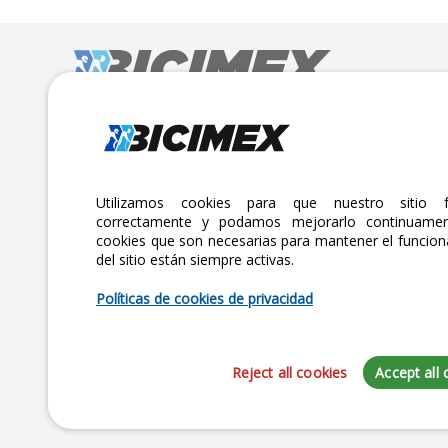
Calle Lago Müritz No. 30 Col. Mariano Escobedo,
CP:11310 Alcaldía Miguel Hidalgo, Ciudad de México. CDMX.
Lunes a viernes 7am a 6pm / Sábados 7am a 2pm
Utilizamos cookies para que nuestro sitio f
correctamente y podamos mejorarlo continuamen
atencionclientes@bicimex.com
cookies que son necesarias para mantener el funcio
del sitio están siempre activas.
+ 55 9126 9007
Políticas de cookies de privacidad
Reject all cookies
Accept all 
Copyright 2025 Bicimex®. All rights reserved. Today is Jueves, Agosto 