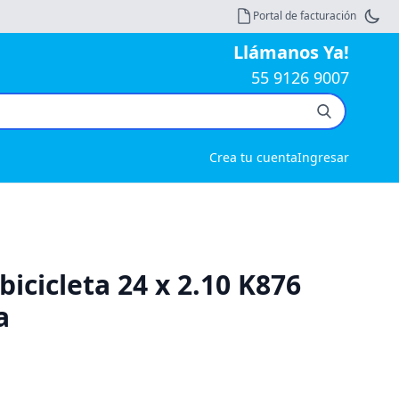
Portal de facturación
Llámanos Ya!
55 9126 9007
Crea tu cuenta
Ingresar
bicicleta 24 x 2.10 K876
a