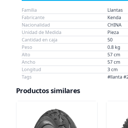
Familia
Llantas
Fabricante
Kenda
Nacionalidad
CHINA
Unidad de Medida
Pieza
Cantidad en caja
50
Peso
0.8 kg
Alto
57 cm
Ancho
57 cm
Longitud
3 cm
Tags
#llanta 
Productos similares