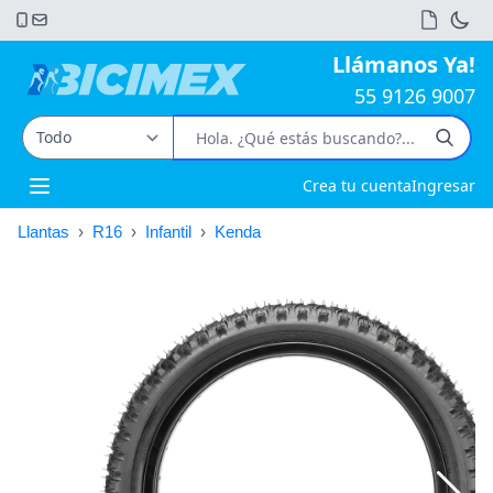
Llámanos Ya!
55 9126 9007
Crea tu cuenta
Ingresar
Open main menu
Llantas
›
R16
›
Infantil
›
Kenda