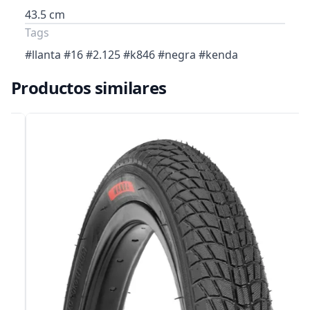
43.5 cm
Tags
#llanta #16 #2.125 #k846 #negra #kenda
Productos similares